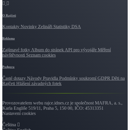
O Rajčeti
Kontakty
Novinky
Zelináři
Statistiky DSA
Reklama
Zajímavé fotky
Album do stránek
API pro vývojáře
Měření
návštěvnosti
Seznam cookies
Podpora
Časté dotazy
Návody
Pravidla
Podmínky soukromí
GDPR
Děti na
Rajčeti
Hlášení závadných fotek
Provozovatelem webu rajce.idnes.cz je společnost MAFRA, a. s.,
Karla Engliše 519/11, Praha 5, 150 00, IČO: 45313351
Nastavení cookies
|
Čeština