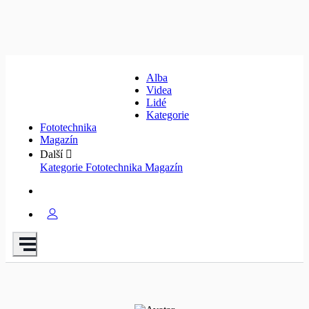
Alba
Videa
Lidé
Kategorie
Fototechnika
Magazín
Další
Kategorie
Fototechnika
Magazín