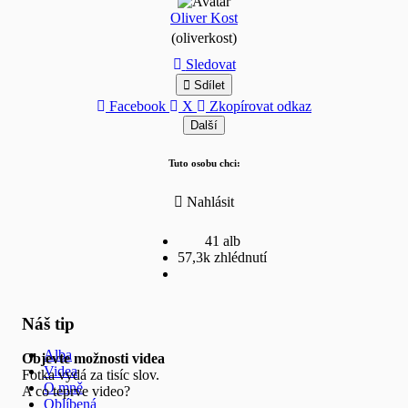
Oliver Kost
(oliverkost)
Sledovat
Sdílet
Facebook
X
Zkopírovat odkaz
Další
Tuto osobu chci:
Nahlásit
41 alb
57,3k zhlédnutí
Náš tip
Alba
Objevte možnosti videa
Videa
Fotka vydá za tisíc slov.
O mně
A co teprve video?
Oblíbená